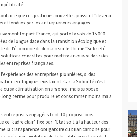
mpétitivité.
ouhaité que ces pratiques nouvelles puissent “devenir
ès attendues par les entrepreneurs engagés.
vement Impact France, qui porte la voix de 15 000
ées de longue date dans la transition écologique et
’été de l’économie de demain sur le thème “Sobriété,
s solutions concrètes pour mettre en œuvre de vraies
les entreprises françaises.
 l’expérience des entreprises pionnières, si des
mation écologiques existaient. Car la Sobriété n’est
e ou sa climatisation en urgence, mais suppose
e long terme pour produire et consommer moins mais
 les entreprises engagées font 10 propositions
e “cadre clair” fixé par l’Etat soit à la hauteur des
e la transparence obligatoire du bilan carbone pour
salariés, une évolution de la fiscalité pour faire de la