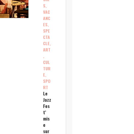
S,
VAC
ANC
ES,
SPE
CTA
CLE,
ART
,
CUL
TUR
E,
SPO
RT
Le
Jazz
Fes
t’
mis
e
sur