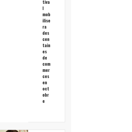
tiva
l
mob
ilise
ra
des
cen
tain
es
de
com
mer
ces
en
oct
obr
e