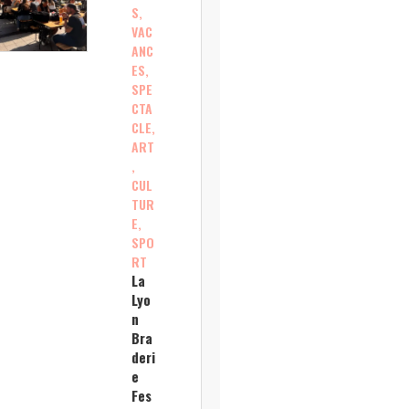
S,
VAC
ANC
ES,
SPE
CTA
CLE,
ART
,
CUL
TUR
E,
SPO
RT
La
Lyo
n
Bra
deri
e
Fes