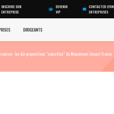
INSCRIRE SON
DEVENIR
CONTACTER LYON
ENTREPRISE
VIP
ENTREPRISES
PRISES
DIRIGEANTS
treprise : les dix propositions “concrètes” du Mouvement Impact France