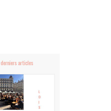
 derniers articles
L
O
I
S