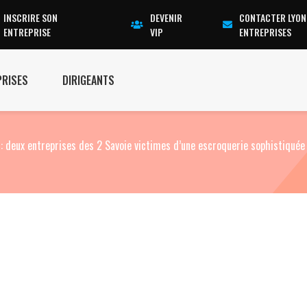
INSCRIRE SON
DEVENIR
CONTACTER LYON
ENTREPRISE
VIP
ENTREPRISES
PRISES
DIRIGEANTS
 : deux entreprises des 2 Savoie victimes d’une escroquerie sophistiquée