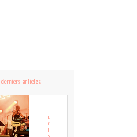
 derniers articles
L
O
I
S