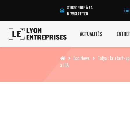
S'INSCRIRE À LA
NEWSLETTER
ACTUALITÉS
ENTRE
Accueil
Eco News
Talya : la start-u
à l’IA