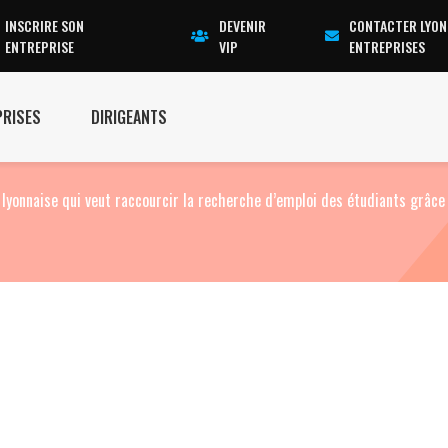
INSCRIRE SON
DEVENIR
CONTACTER LYON
ENTREPRISE
VIP
ENTREPRISES
PRISES
DIRIGEANTS
p lyonnaise qui veut raccourcir la recherche d’emploi des étudiants grâce