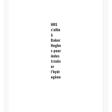
HRS
s’allie
à
Baker
Hughe
s pour
indus
trialis
er
l’hydr
ogène