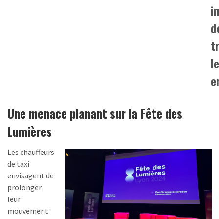
i
d
t
l
e
Une menace planant sur la Fête des
Lumières
Les chauffeurs
de taxi
envisagent de
prolonger
leur
mouvement