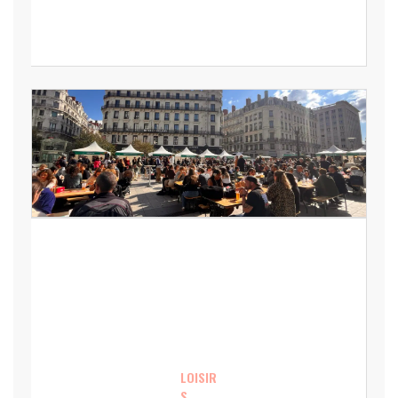
LOISIR
S,