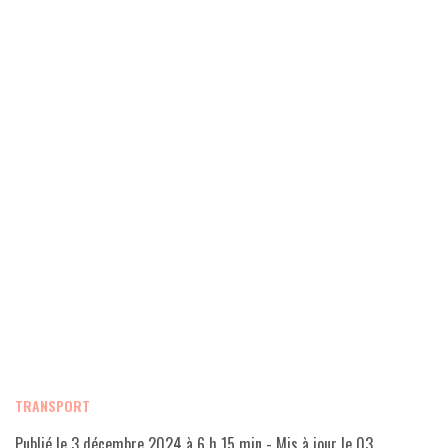
TRANSPORT
Publié le
3 décembre 2024 à 6 h 15 min
- Mis à jour le
03