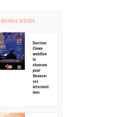
 derniers articles
Docteur
Clown
mobilise
la
chanson
pour
financer
ses
intervent
ions