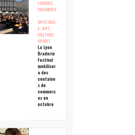
LOISIRS,
VACANCES
,
SPECTACL
E, ART,
CULTURE,
SPORT
La Lyon
Braderie
Festival
mobiliser
a des
centaine
s de
commerc
es en
octobre