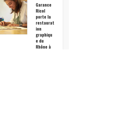
Garance
Ricol
porte la
restaurat
ion
graphiqu
e du
Rhône à
Paris