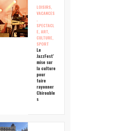
LOISIRS,
VACANCES
,
SPECTACL
E, ART,
CULTURE,
SPORT
Le
JazzFest’
mise sur
la culture
pour
faire
rayonner
Chirouble
s