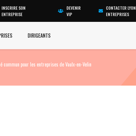
INSCRIRE SON
DEVENIR
CONTACTER LYON
ENTREPRISE
VIP
ENTREPRISES
PRISES
DIRIGEANTS
té commun pour les entreprises de Vaulx-en-Velin