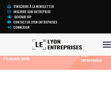
S'INSCRIRE À LA NEWSLETTER
INSCRIRE SON ENTREPRISE
DEVENIR VIP
CONTACTER LYON ENTREPRISES
CONNEXION
TOUTE
Accueil
Eco News
Une synergie renforcée entre
L’ACTUALITÉ
la CMA Isère et la CCI Nord Isère pour booster
LYON
l’économie locale
ENTREPRISES