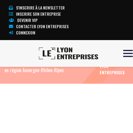
S'INSCRIRE À LA NEWSLETTER
INSCRIRE SON ENTREPRISE
DEVENIR VIP
CONTACTER LYON ENTREPRISES
CONNEXION
TOUTE
Accueil
Eco News
We Invest poursuit son
L’ACTUALITÉ
expansion avec l’intégration de 4 nouvelles agences
LYON
en région Auvergne-Rhône-Alpes
ENTREPRISES