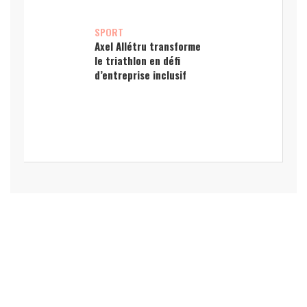
SPORT
Axel Allétru transforme
le triathlon en défi
d’entreprise inclusif