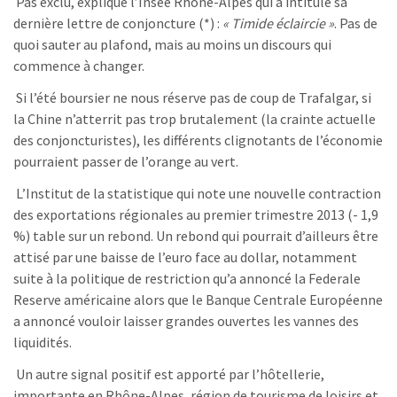
Pas exclu, explique l’Insee Rhône-Alpes qui a intitulé sa
dernière lettre de conjoncture (*) :
« Timide éclaircie »
. Pas de
quoi sauter au plafond, mais au moins un discours qui
commence à changer.
Si l’été boursier ne nous réserve pas de coup de Trafalgar, si
la Chine n’atterrit pas trop brutalement (la crainte actuelle
des conjoncturistes), les différents clignotants de l’économie
pourraient passer de l’orange au vert.
L’Institut de la statistique qui note une nouvelle contraction
des exportations régionales au premier trimestre 2013 (- 1,9
%) table sur un rebond. Un rebond qui pourrait d’ailleurs être
attisé par une baisse de l’euro face au dollar, notamment
suite à la politique de restriction qu’a annoncé la Federale
Reserve américaine alors que le Banque Centrale Européenne
a annoncé vouloir laisser grandes ouvertes les vannes des
liquidités.
Un autre signal positif est apporté par l’hôtellerie,
importante en Rhône-Alpes, région de tourisme de loisirs et