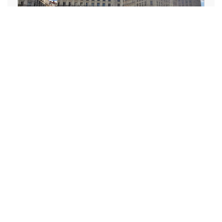
LOISIRS, VACANCES, SPECTACLE,
ART, CULTURE, SPORT
La Lyon Braderie Festival
mobilisera des centaines de
commerces en octobre