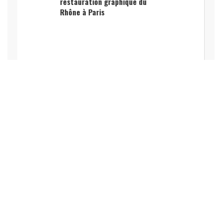
restauration graphique du
Rhône à Paris
SPORT
Axel Allétru transforme le
triathlon en défi d’entreprise