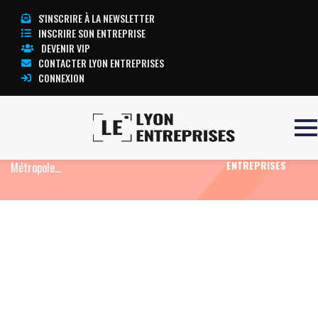
S'INSCRIRE À LA NEWSLETTER
INSCRIRE SON ENTREPRISE
DEVENIR VIP
CONTACTER LYON ENTREPRISES
CONNEXION
Accueil
Actualité: Edito
Pendant la crise du
TOUTE
Covid-19, la campagne continue à Lyon et à la
L’ACTUALITÉ LYON
ENTREPRISES
Métropole…