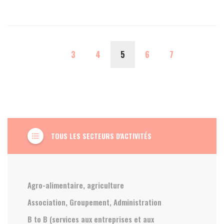
(CURRENT)
3
4
5
6
7
TOUS LES SECTEURS D'ACTIVITÉS
format_list_bulleted
Agro-alimentaire, agriculture
Association, Groupement, Administration
B to B (services aux entreprises et aux