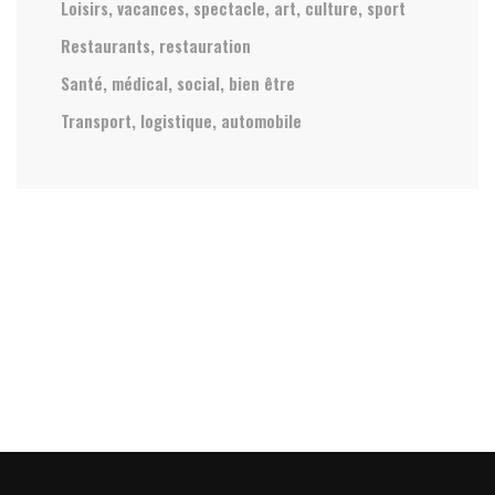
Loisirs, vacances, spectacle, art, culture, sport
Restaurants, restauration
Santé, médical, social, bien être
Transport, logistique, automobile