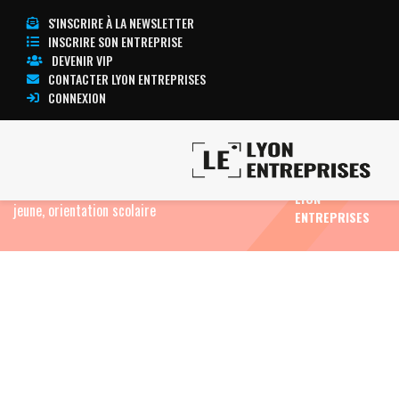
S'INSCRIRE À LA NEWSLETTER
INSCRIRE SON ENTREPRISE
DEVENIR VIP
CONTACTER LYON ENTREPRISES
CONNEXION
TOUTE
Accueil
Formation professionnelle, innovation,
L’ACTUALITÉ
recherche, enseignement
Bilan d'orientation
LYON
jeune, orientation scolaire
ENTREPRISES