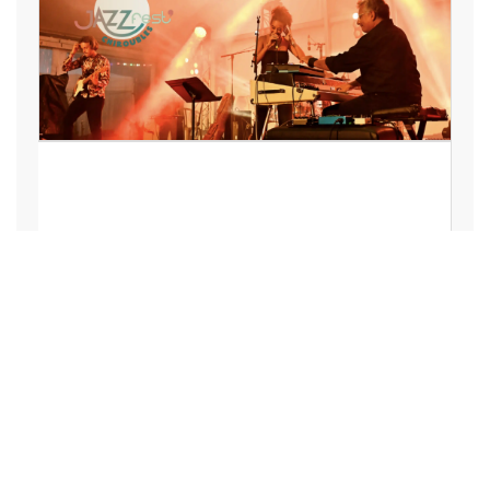
LOISIRS, VACANCES, SPECTACLE,
ART, CULTURE, SPORT
Le JazzFest’ mise sur la culture
pour faire rayonner Chiroubles