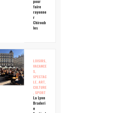
pour
faire
rayonne
r
Chiroub
les
LOISIRS,
VACANCE
S,
SPECTAC
LE, ART,
CULTURE
, SPORT
La Lyon
Braderi
e