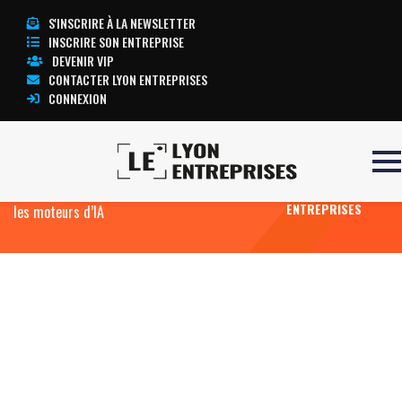
S'INSCRIRE À LA NEWSLETTER
INSCRIRE SON ENTREPRISE
DEVENIR VIP
CONTACTER LYON ENTREPRISES
CONNEXION
Accueil
Botrank.ai : comment une startup
TOUTE
lyonnaise ouvre la voie du référencement dans
L’ACTUALITÉ LYON
ENTREPRISES
les moteurs d’IA