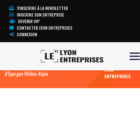
S'INSCRIRE À LA NEWSLETTER
INSCRIRE SON ENTREPRISE
DEVENIR VIP
CONTACTER LYON ENTREPRISES
CONNEXION
TOUTE
Accueil
Deux nouveaux directeurs pour les Agences
L’ACTUALITÉ
Santé et Economie Sociale et Solidaire de la Caisse
LYON
d’Epargne Rhône-Alpes
ENTREPRISES