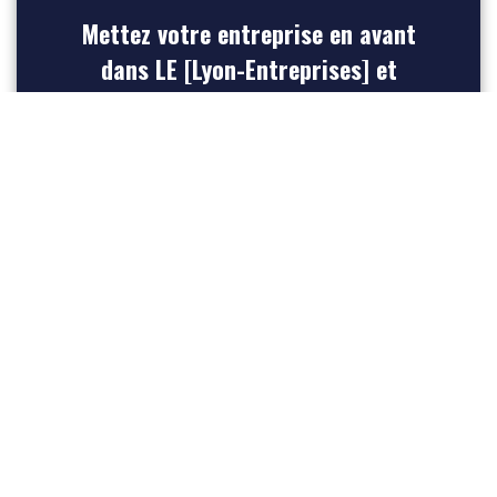
Mettez votre entreprise en avant
dans LE [Lyon-Entreprises] et
boostez votre référencement pour
acquérir plus de lead
INSCRIVEZ-VOUS