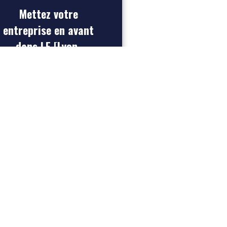
Mettez votre
entreprise en avant
dans LE [Lyon-
Entreprises] et
boostez votre
référencement pour
acquérir plus de lead
INSCRIVEZ-VOUS