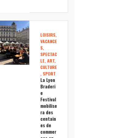
LOISIRS,
VACANCE
S,
SPECTAC
LE, ART,
CULTURE
, SPORT
La Lyon
Braderi
e
Festival
mobilise
ra des
centain
es de
commer
ces en