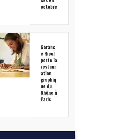
octobre
Garanc
e Ricol
porte la
restaur
ation
graphiq
ue du
Rhône à
Paris