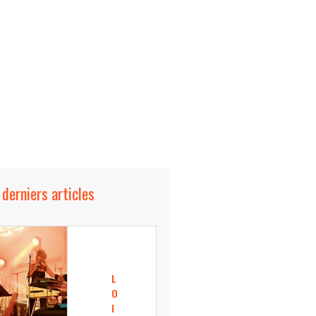
 derniers articles
L
O
I