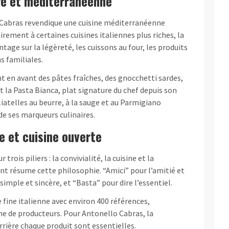
re et méditerranéenne
 Cabras revendique une cuisine méditerranéenne
irement à certaines cuisines italiennes plus riches, la
ntage sur la légèreté, les cuissons au four, les produits
s familiales.
 en avant des pâtes fraîches, des gnocchetti sardes,
 la Pasta Bianca, plat signature du chef depuis son
liatelles au beurre, à la sauge et au Parmigiano
de ses marqueurs culinaires.
e et cuisine ouverte
trois piliers : la convivialité, la cuisine et la
nt résume cette philosophie. “Amici” pour l’amitié et
simple et sincère, et “Basta” pour dire l’essentiel.
 fine italienne avec environ 400 références,
ne de producteurs. Pour Antonello Cabras, la
rrière chaque produit sont essentielles.