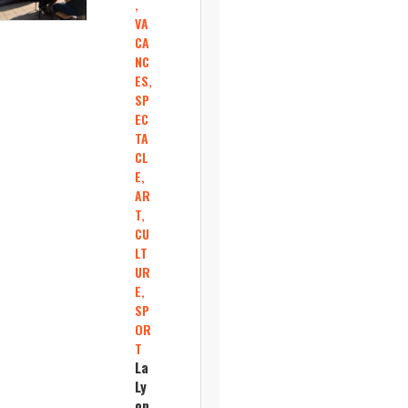
,
VA
CA
NC
ES,
SP
EC
TA
CL
E,
AR
T,
CU
LT
UR
E,
SP
OR
T
La
Ly
on