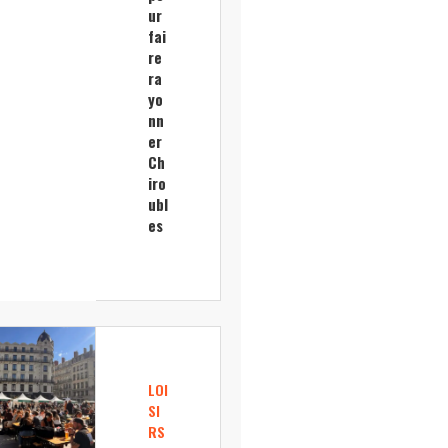
ur
fai
re
ra
yo
nn
er
Ch
iro
ubl
es
LOI
SI
RS