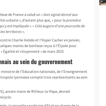
lieue de France a salué un
« bon signal donné aux
phie urbaine »
, d’autant plus que,
« pour la première
 qui y est impliquée »
.
« Cela augure d’une poursuite de
es territoires ».
contre Charlie Hebdo et l’Hyper Cacher en janvier,
quelques maires de banlieue reçus à l’Élysée pour
 « Égalité et citoyenneté » de mars 2015.
onnais au sein du gouvernement
, ministre de l’Education nationale, de l’Enseignement
Métropole lyonnaise compte trois représentants au sein
), ancien maire de Rillieux-la-Pape, devrait
micycle.
rès, la nouvelle secrétaire d’Etat en charge de la