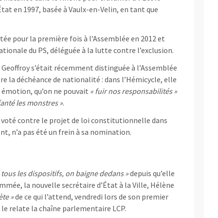
État en 1997, basée à Vaulx-en-Velin, en tant que
tée pour la première fois à l’Assemblée en 2012 et
ationale du PS, déléguée à la lutte contre l’exclusion.
e
Geoffroy s’était récemment distinguée à l’Assemblée
e la déchéance de nationalité : dans l’Hémicycle, elle
e émotion, qu’on ne pouvait
« fuir nos responsabilités »
nté les monstres »
.
s voté contre le projet de loi constitutionnelle dans
t, n’a pas été un frein à sa nomination.
tous les dispositifs, on baigne dedans »
depuis qu’elle
ommée, la nouvelle secrétaire d’État à la Ville, Hélène
ète »
de ce qui l’attend, vendredi lors de son premier
le relate la chaîne parlementaire LCP.