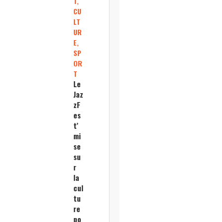
T,
CU
LT
UR
E,
SP
OR
T
Le
Jaz
zF
es
t’
mi
se
su
r
la
cul
tu
re
po