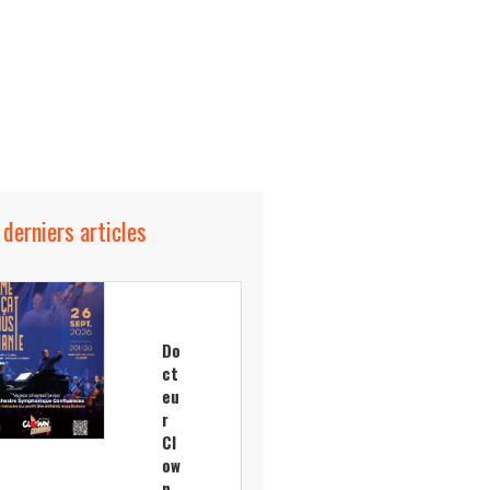
 derniers articles
Do
ct
eu
r
Cl
ow
n