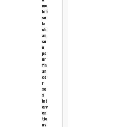
mo
bili
se
la
ch
an
so
n
po
ur
fin
an
ce
r
se
s
int
erv
en
tio
ns