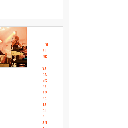
LOI
SI
RS
,
VA
CA
NC
ES,
SP
EC
TA
CL
E,
AR