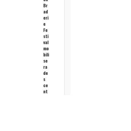
Br
ad
eri
e
Fe
sti
val
mo
bili
se
ra
de
s
ce
nt
ain
es
de
co
m
me