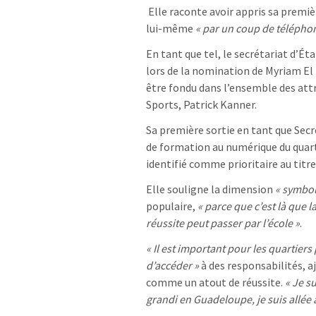
Elle raconte avoir appris sa prem
lui-même
« par un coup de télépho
En tant que tel, le secrétariat d’Ét
lors de la nomination de Myriam El
être fondu dans l’ensemble des attri
Sports, Patrick Kanner.
Sa première sortie en tant que Secré
de formation au numérique du quart
identifié comme prioritaire au titre d
Elle souligne la dimension
« symbol
populaire,
« parce que c’est là que 
réussite peut passer par l’école »
.
« Il est important pour les quartiers
d’accéder »
à des responsabilités, 
comme un atout de réussite.
« Je s
grandi en Guadeloupe, je suis allée à