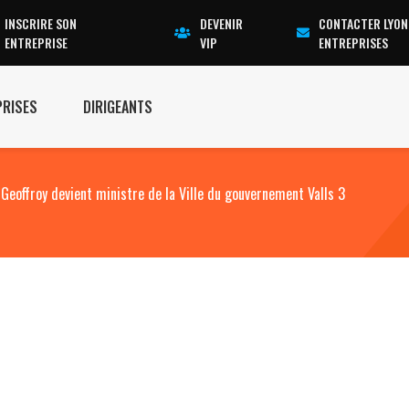
INSCRIRE SON
DEVENIR
CONTACTER LYON
ENTREPRISE
VIP
ENTREPRISES
PRISES
DIRIGEANTS
 Geoffroy devient ministre de la Ville du gouvernement Valls 3