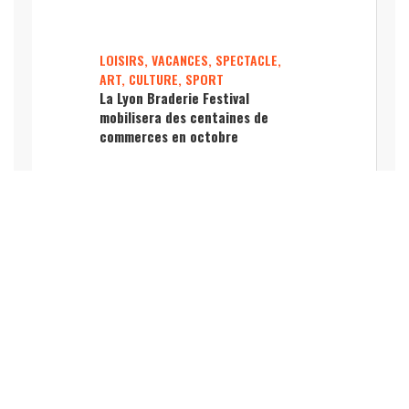
LOISIRS, VACANCES, SPECTACLE,
ART, CULTURE, SPORT
La Lyon Braderie Festival
mobilisera des centaines de
commerces en octobre
Mettez votre entreprise en avant
dans LE [Lyon-Entreprises] et
boostez votre référencement pour
acquérir plus de lead