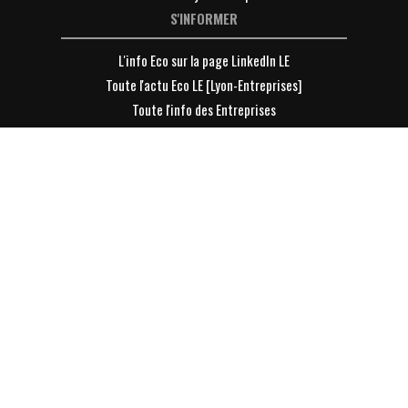
S'INFORMER
L'info Eco sur la page LinkedIn LE
Toute l'actu Eco LE [Lyon-Entreprises]
Toute l'info des Entreprises
Toute l'info des dirigeants
DÉCOUVRIR
Devenir Membre de LE [Lyon-Entreprises] ?
VOTRE ESPACE
Se connecter
S'inscrire à la Newsletter
Parrainer un ami à la Newsletter
Les archives de la newsletter
Inscrire son entreprise