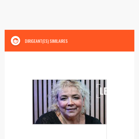
face
DIRIGEANT(ES) SIMILAIRES