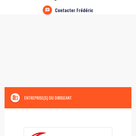
Contacter Frédéric
domain
ENTREPRISE(S) DU DIRIGEANT