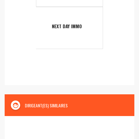
NEXT DAY IMMO
face
DIRIGEANT(ES) SIMILAIRES