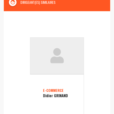
face
DIRIGEANT(ES) SIMILAIRES
E-COMMERCE
Didier GRINAND