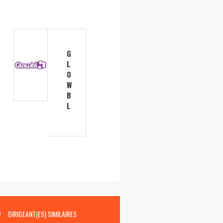
G
L
O
W
B
L
DIRIGEANT(ES) SIMILAIRES