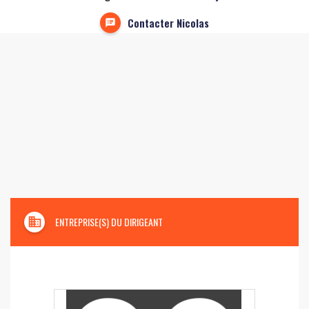
Contacter Nicolas
domain
ENTREPRISE(S) DU DIRIGEANT