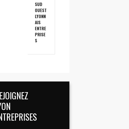
SUD
OUEST
LYONN
AIS
ENTRE
PRISE
S
EJOIGNEZ
YON
NTREPRISES