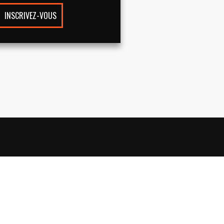
INSCRIVEZ-VOUS
VOTRE ESPACE
Se connecter
S'inscrire à la Newsletter
Parrainer un ami à la Newsletter