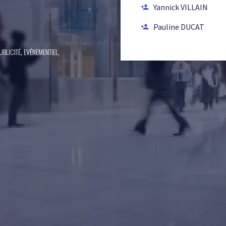
Yannick VILLAIN
person_add
Pauline DUCAT
person_add
,
BLICITÉ
EVÉNEMENTIEL,