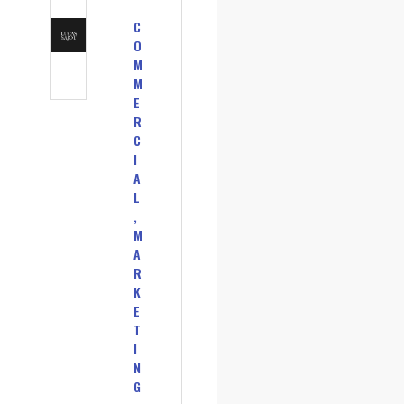
C
O
M
M
E
R
C
I
A
L
,
M
A
R
K
E
T
I
N
G