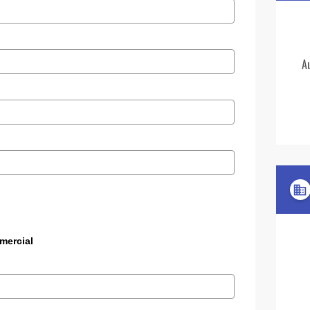
A
domain
mercial