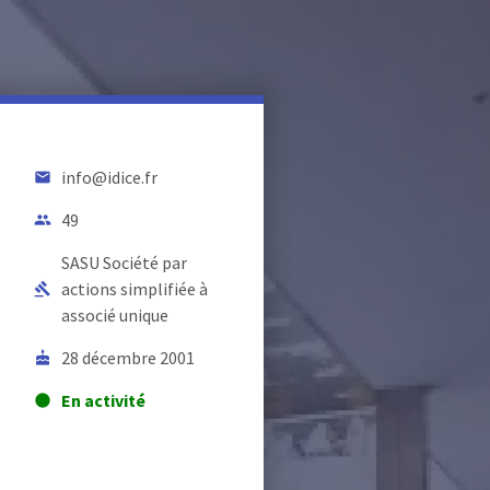
info@idice.fr
email
49
people
SASU Société par
actions simplifiée à
gavel
associé unique
28 décembre 2001
cake
En activité
lens