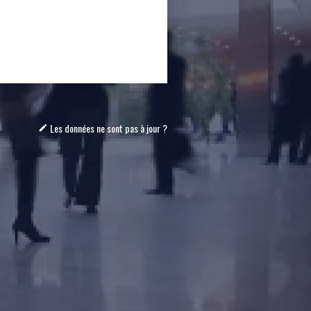
Les données ne sont pas à jour ?
mode_edit