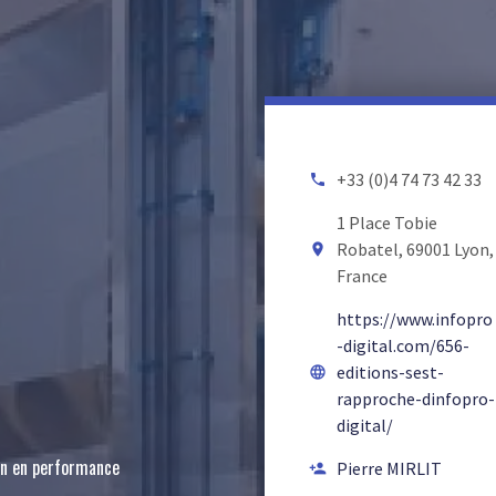
+33 (0)4 74 73 42 33
local_phone
1 Place Tobie
Robatel, 69001 Lyon,
room
France
https://www.infopro
-digital.com/656-
editions-sest-
language
rapproche-dinfopro-
digital/
ion en performance
Pierre MIRLIT
person_add