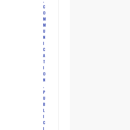
,
C
O
M
M
U
N
I
C
A
T
I
O
N
,
P
U
B
L
I
C
I