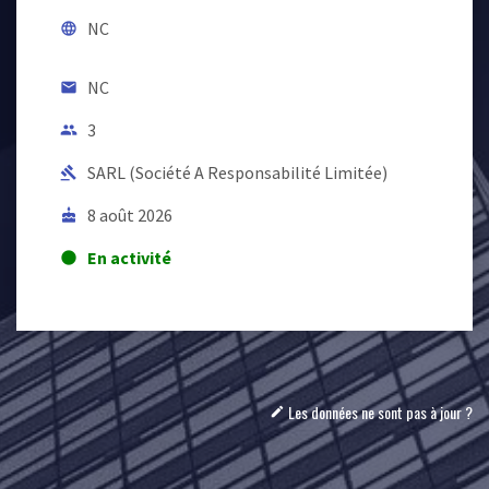
NC
language
NC
email
3
people
SARL (Société A Responsabilité Limitée)
gavel
8 août 2026
cake
En activité
lens
Les données ne sont pas à jour ?
mode_edit