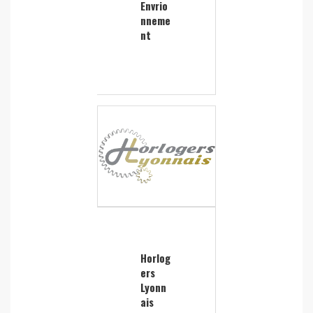
Envrio
nneme
nt
Horlog
ers
Lyonn
ais