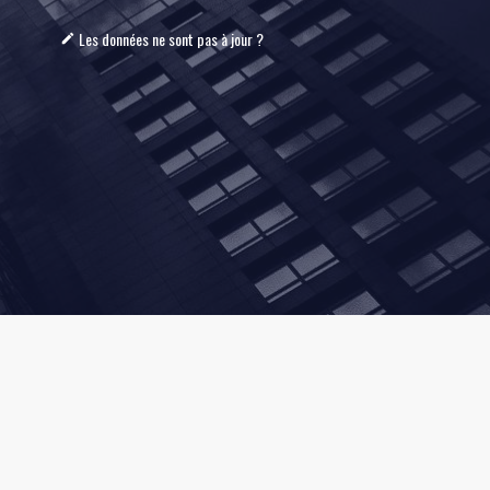
Les données ne sont pas à jour ?
mode_edit