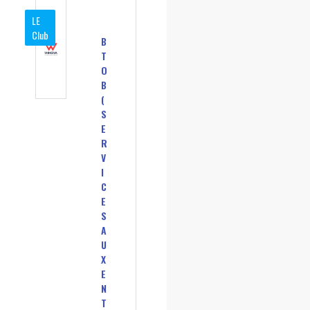
LE
Club
B
T
O
B
(
S
E
R
V
I
C
E
S
A
U
X
E
N
T