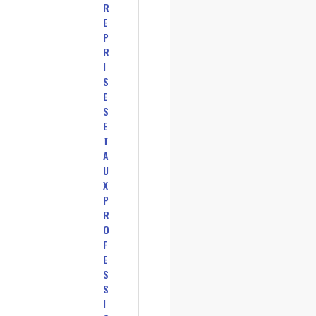
R
E
P
R
I
S
E
S
E
T
A
U
X
P
R
O
F
E
S
S
I