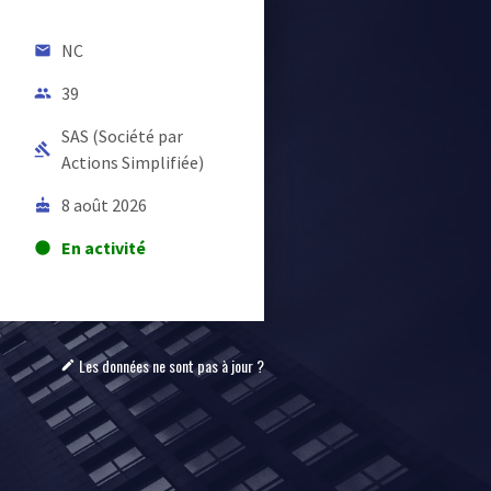
NC
email
39
people
SAS (Société par
gavel
Actions Simplifiée)
8 août 2026
cake
En activité
lens
Les données ne sont pas à jour ?
mode_edit