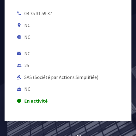
04 75 31 59 37
local_phone
NC
room
NC
language
NC
email
25
people
SAS (Société par Actions Simplifiée)
gavel
NC
cake
En activité
lens