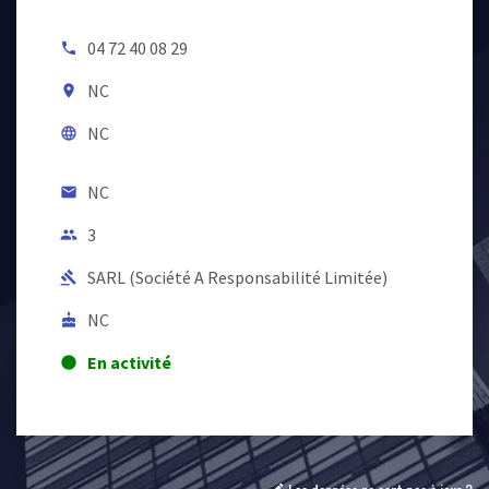
04 72 40 08 29
local_phone
NC
room
NC
language
NC
email
3
people
SARL (Société A Responsabilité Limitée)
gavel
NC
cake
En activité
lens