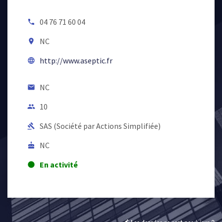
04 76 71 60 04
local_phone
NC
room
http://www.aseptic.fr
language
NC
email
10
people
SAS (Société par Actions Simplifiée)
gavel
NC
cake
En activité
lens