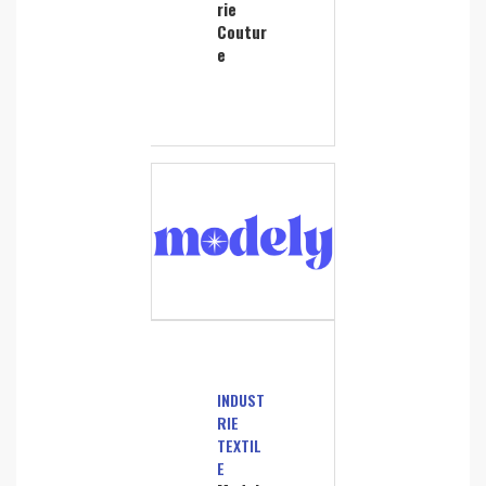
rie
Coutur
e
INDUST
RIE
TEXTIL
E