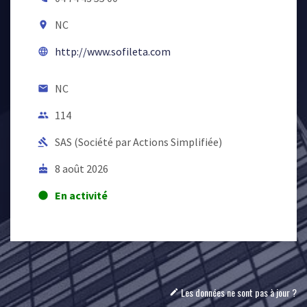
NC
room
http://www.sofileta.com
language
NC
email
114
people
SAS (Société par Actions Simplifiée)
gavel
8 août 2026
cake
En activité
lens
Les données ne sont pas à jour ?
mode_edit