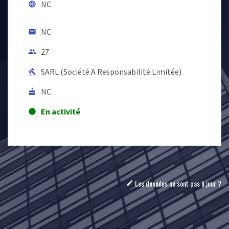
NC
language
NC
email
27
people
SARL (Société A Responsabilité Limitée)
gavel
NC
cake
En activité
lens
Les données ne sont pas à jour ?
mode_edit