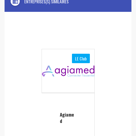
domain
ENTREPRISES(S) SIMILAIRES
LE Club
Agiame
d