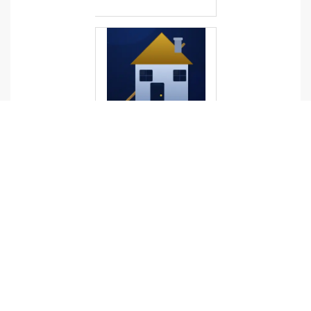
SAV,
ENTRETI
EN,
MAINTE
NANCE,
RÉPARA
TION
Cleen
Bryanc
e