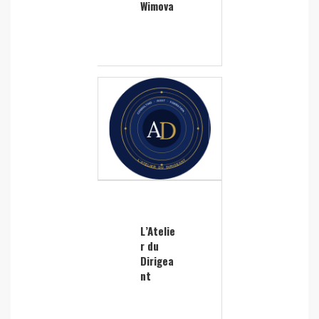
Wimova
L’Atelie
r du
Dirigea
nt