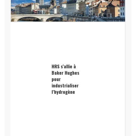
HRS s’allie à
Baker Hughes
pour
industrialiser
l’hydrogène