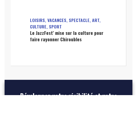
LOISIRS, VACANCES, SPECTACLE, ART,
CULTURE, SPORT
Le JazzFest’ mise sur la culture pour
faire rayonner Chiroubles
Développez votre visibilité et votre
référencement Internet, mettez en
avant votre entreprise et créez du
trafic vers votre site web