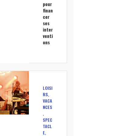
pour
finan
cer
ses
inter
venti
ons
LOISI
RS,
VACA
NCES
,
SPEC
TACL
E,