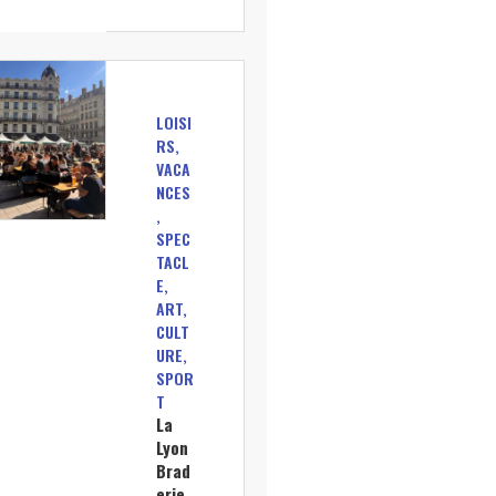
LOISI
RS,
VACA
NCES
,
SPEC
TACL
E,
ART,
CULT
URE,
SPOR
T
La
Lyon
Brad
erie