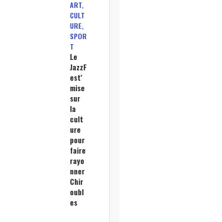
ART,
CULT
URE,
SPOR
T
Le
JazzF
est’
mise
sur
la
cult
ure
pour
faire
rayo
nner
Chir
oubl
es