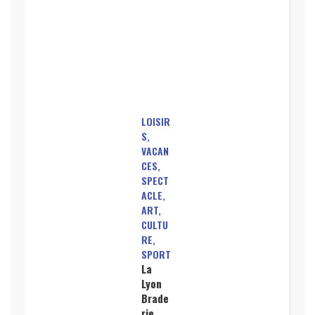
LOISIR
S,
VACAN
CES,
SPECT
ACLE,
ART,
CULTU
RE,
SPORT
La
Lyon
Brade
rie