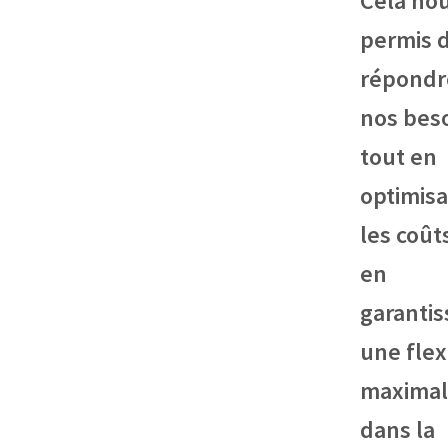
Cela nou
permis 
répondr
nos bes
tout en
optimis
les coût
en
garantis
une flexi
maxima
dans la