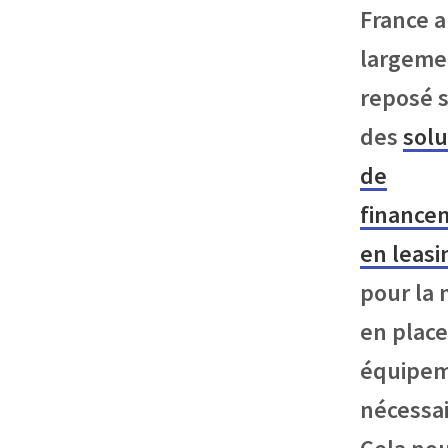
France a
largeme
reposé 
des
solu
de
finance
en leasi
pour la 
en place
équipe
nécessai