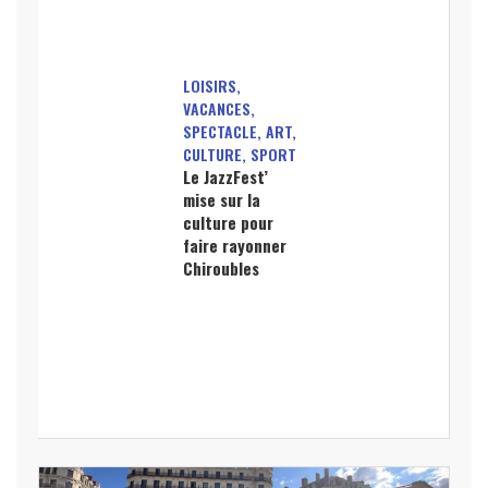
LOISIRS,
VACANCES,
SPECTACLE, ART,
CULTURE, SPORT
Le JazzFest’
mise sur la
culture pour
faire rayonner
Chiroubles