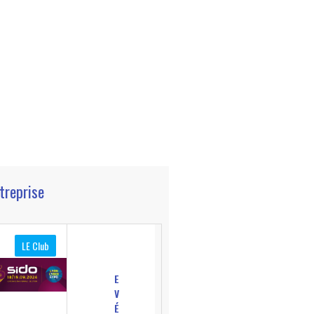
ntreprise
LE Club
E
V
É