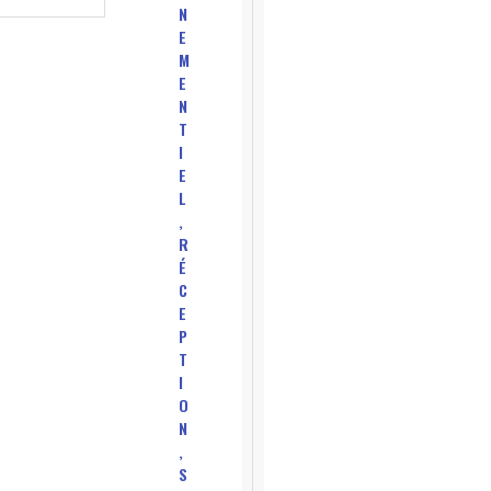
N
E
M
E
N
T
I
E
L
,
R
É
C
E
P
T
I
O
N
,
S