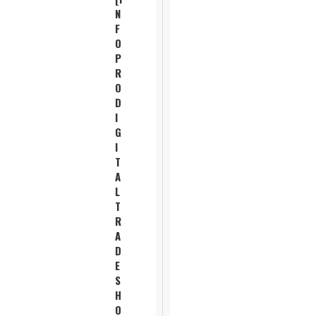
N
F
O
P
R
O
D
I
G
I
T
A
L
T
R
A
D
E
S
H
O