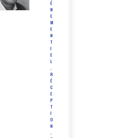
É
N
E
M
E
N
T
I
E
L
,
R
É
C
E
P
T
I
O
N
,