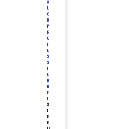
A
L
O
N
P
R
O
F
E
S
S
I
O
N
N
E
L
S
I
D
O
[I