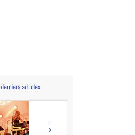
 derniers articles
L
O