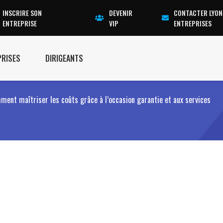
INSCRIRE SON
DEVENIR
CONTACTER LYON
ENTREPRISE
VIP
ENTREPRISES
PRISES
DIRIGEANTS
mment maîtriser les coûts grâce à l’occasion garantie et aux services