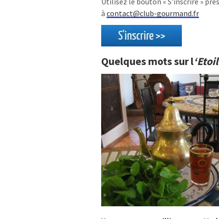
Utilisez le bouton « S’inscrire » p
à
contact@club-gourmand.fr
Quelques mots sur l
‘Etoi