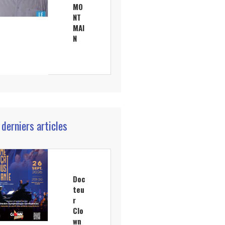
MO
NT
MAI
N
 derniers articles
Doc
teu
r
Clo
wn