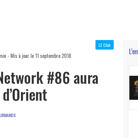
LE Club
L'e
min
- Mis à jour le
11 septembre 2018
Network #86 aura
e d’Orient
OURMANDS