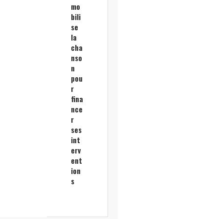
mo
bili
se
la
cha
nso
n
pou
r
fina
nce
r
ses
int
erv
ent
ion
s