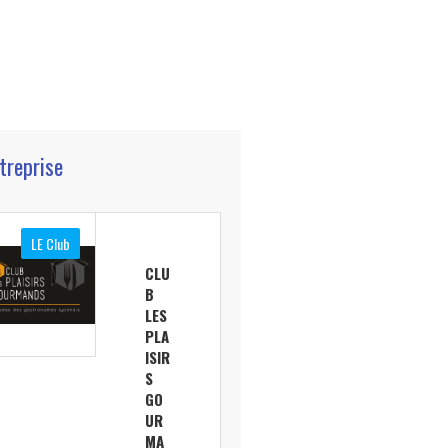
ntreprise
LE Club
CLU
B
LES
PLA
ISIR
S
GO
UR
MA