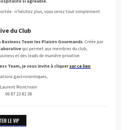
ospitalité si agréable.
portée : n’hésitez plus, vous serez tout simplement
tive du Club
a
Business Team les Plaisirs Gourmands
. Créée par
laborative
qui permet aux membres du club,
siness et des leads de manière privative.
ess Team, je vous invite à cliquer
sur ce lien
tations gastronomiques,
Laurent Montmain
06 87 23 81 38
ER LE VIP