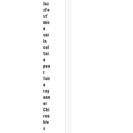
Jaz
zFe
st’
mis
e
sur
la
cul
tur
e
pou
r
fair
e
ray
onn
er
Chi
rou
ble
s