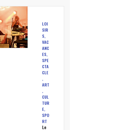
LOI
SIR
S,
VAC
ANC
ES,
SPE
CTA
CLE
,
ART
,
CUL
TUR
E,
SPO
RT
Le