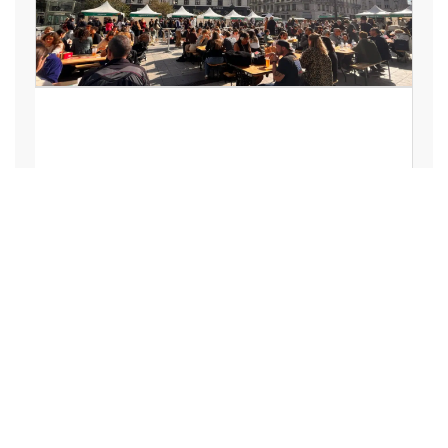
LOISIRS, VACANCES, SPECTACLE,
ART, CULTURE, SPORT
La Lyon Braderie Festival
mobilisera des centaines de
commerces en octobre