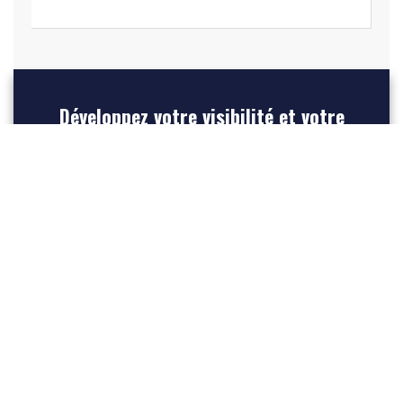
Développez votre visibilité et votre
référencement Internet, mettez en
avant votre entreprise et créez du
trafic vers votre site web
INSCRIVEZ-VOUS