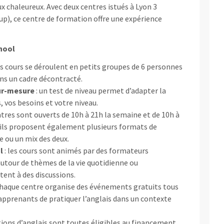
 chaleureux. Avec deux centres istués à Lyon 3
up), ce centre de formation offre une expérience
chool
es cours se déroulent en petits groupes de 6 personnes
ns un cadre décontracté.
ur-mesure
: un test de niveau permet d’adapter la
, vos besoins et votre niveau.
ntres sont ouverts de 10h à 21h la semaine et de 10h à
t ils proposent également plusieurs formats de
e ou un mix des deux.
l
: les cours sont animés par des formateurs
utour de thèmes de la vie quotidienne ou
tent à des discussions.
chaque centre organise des événements gratuits tous
apprenants de pratiquer l’anglais dans un contexte
tions d’anglais sont toutes éligibles au financement