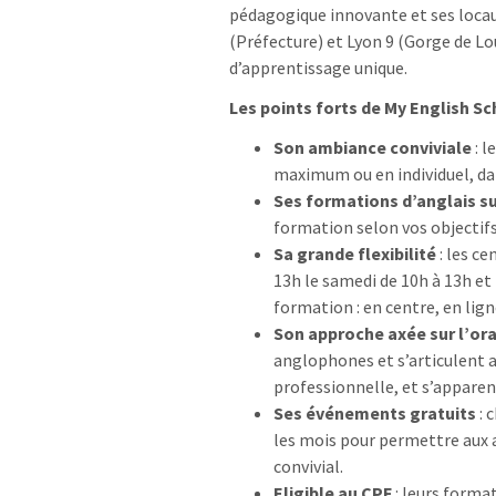
pédagogique innovante et ses locaux
(Préfecture) et Lyon 9 (Gorge de Lo
d’apprentissage unique.
Les points forts de My English S
Son ambiance conviviale
: l
maximum ou en individuel, da
Ses formations d’anglais s
formation selon vos objectifs
Sa grande flexibilité
: les ce
13h le samedi de 10h à 13h e
formation : en centre, en lign
Son approche axée sur l’ora
anglophones et s’articulent a
professionnelle, et s’apparen
Ses événements gratuits
: 
les mois pour permettre aux 
convivial.
Eligible au CPF
: leurs forma