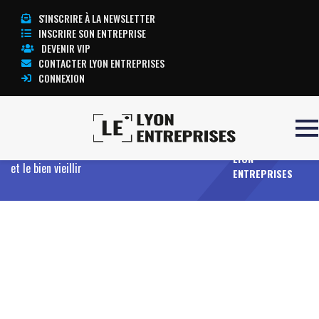
S'INSCRIRE À LA NEWSLETTER
INSCRIRE SON ENTREPRISE
DEVENIR VIP
CONTACTER LYON ENTREPRISES
CONNEXION
TOUTE
Accueil
La 3e édition de Med4Age récompense 3
L’ACTUALITÉ
lauréats pour renforcer l’innovation dans la santé
LYON
et le bien vieillir
ENTREPRISES